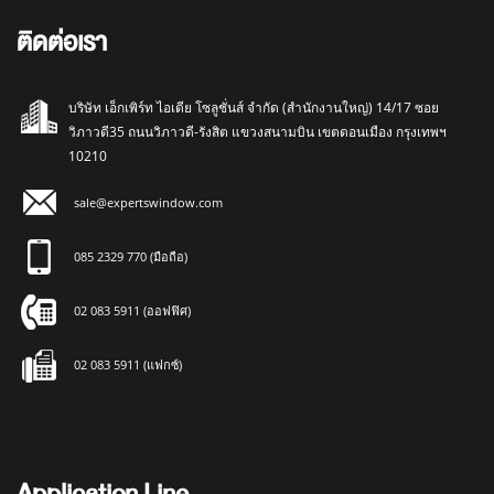
ติดต่อเรา
บริษัท เอ็กเพิร์ท ไอเดีย โซลูชั่นส์ จำกัด (สำนักงานใหญ่) 14/17 ซอย
วิภาวดี35 ถนนวิภาวดี-รังสิต แขวงสนามบิน เขตดอนเมือง กรุงเทพฯ
10210
sale@expertswindow.com
085 2329 770 (มือถือ)
02 083 5911 (ออฟฟิศ)
02 083 5911 (แฟกซ์)
Application Line